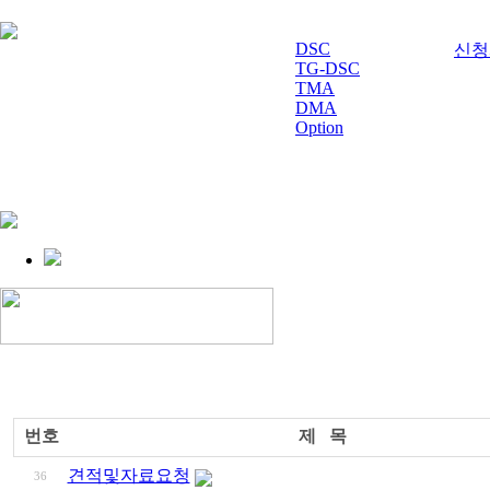
DSC
신청서
TG-DSC
TMA
DMA
Option
번호
제 목
견적및자료요청
36